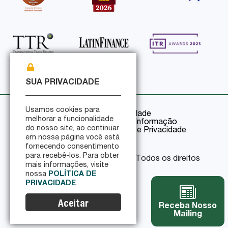
SUA PRIVACIDADE
Usamos cookies para
Política de Privacidade
melhorar a funcionalidade
Política de Segurança da Informação
do nosso site, ao continuar
Certificações de Segurança e Privacidade
em nossa página você está
fornecendo consentimento
para recebê-los. Para obter
© 2026 Pinheiro Guimarães - Todos os direitos
mais informações, visite
reservados
nossa
POLÍTICA DE
PRIVACIDADE
.
Aceitar
Receba Nosso
Mailing