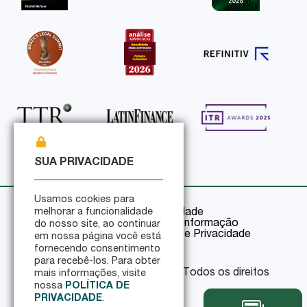
SUA PRIVACIDADE
Usamos cookies para
Política de Privacidade
melhorar a funcionalidade
Política de Segurança da Informação
do nosso site, ao continuar
Certificações de Segurança e Privacidade
em nossa página você está
fornecendo consentimento
para recebê-los. Para obter
© 2026 Pinheiro Guimarães - Todos os direitos
mais informações, visite
reservados
nossa
POLÍTICA DE
PRIVACIDADE
.