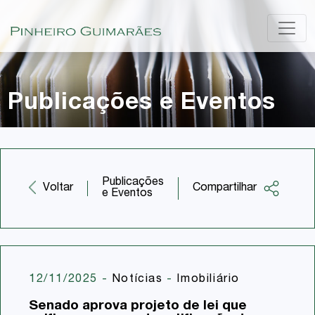
Publicações e Eventos
Publicações
Compartilhar
Voltar
e Eventos
Facebook
Twitter
LinkedIn
12/11/2025
-
Notícias
-
Imobiliário
Email
Senado aprova projeto de lei que