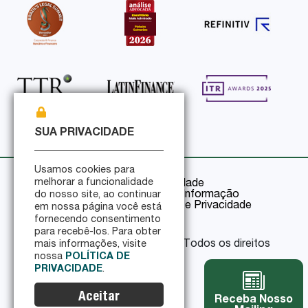
SUA PRIVACIDADE
Usamos cookies para
melhorar a funcionalidade
Política de Privacidade
Política de Segurança da Informação
do nosso site, ao continuar
Certificações de Segurança e Privacidade
em nossa página você está
fornecendo consentimento
para recebê-los. Para obter
© 2026 Pinheiro Guimarães - Todos os direitos
mais informações, visite
reservados
nossa
POLÍTICA DE
PRIVACIDADE
.
Aceitar
Receba Nosso