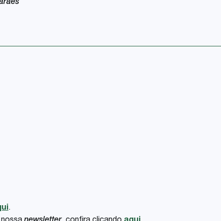
marães
ui
.
m nossa
newsletter
, confira clicando
aqui
.