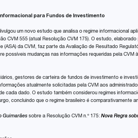
nformacional para Fundos de Investimento
ivulgou um novo estudo que analisa o regime informacional ap
ução CVM 555 (atual Resolução CVM 175). O estudo, elaborado 
e (ASA) da CVM, faz parte da Avaliação de Resultado Regulat
re possíveis mudanças nas informações requeridas pela CVM à 
ciários, gestores de carteira de fundos de investimento e inves
nformações atualmente solicitadas pela CVM aos administrador
a de cada dado. O estudo também considerou regimes informacio
rgo, concluindo que o regime brasileiro é comparativamente am
ro Guimarães
sobre a Resolução CVM n.º 175:
Nova Regra sobr