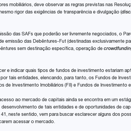
ores mobiliários, deve observar as regras previstas nas Resol
mesmo rigor das exigências de transparência e divulgação (
disc
missão das SAFs que poderão ser livremente negociados, o Pa
 de emissão das Debêntures-Fut (destinadas exclusivamente pa
ebêntures sem destinação específica, operação de
crowdfundi
r e indicar quais tipos de fundos de investimento estariam ap
s por tais entidades, elencando, para tanto, os Fundos de Inve
s de Investimento Imobiliários (FII) e Fundos de Investimento e
acesso ao mercado de capitais ainda se encontra em um estág
 desenvolvimento de tais entidades e de oportunidades de ca
 41, neste sentido, vem para buscar esclarecer alguns dos pos
scarem acessar o mercado.