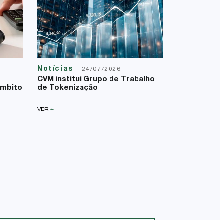
Notícias
Reforma T
-
24/07/2026
23/07/2026
CVM institui Grupo de Trabalho
A Lei Comp
âmbito
de Tokenização
uma nova f
sobre a bas
+
VER
+
VER