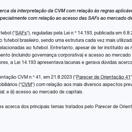
Share
cerca da interpretação da CVM com relação às regras aplicá
 especialmente com relação ao acesso das SAFs ao mercado de
ebol (“
SAFs
“), reguladas pela Lei n.º 14.193, publicada em 6.8.
futebol brasileiro, sendo uma estrutura cada vez mais utilizad
lacionadas ao futebol. Entretanto, apesar de ter instituído as
amento (incluindo governança corporativa) e acesso ao mercad
ores, a Lei 14.193 apresentava lacunas e gerava dúvidas acerca
entação CVM n.º 41, em 21.8.2023 (“
Parecer de Orientação 41
iliários (“
CVM
“) com relação aos mais diversos aspectos prev
al; e (ii) acesso ao mercado de capitais.
 acerca dos principais temas tratados pelo Parecer de Orien