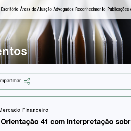
 Escritório
Áreas de Atuação
Advogados
Reconhecimento
Publicações 
entos
mpartilhar
Facebook
Twitter
Mercado Financeiro
LinkedIn
 Orientação 41 com interpretação sob
Email