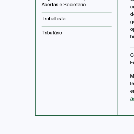
c
Abertas e Societário
c
d
Trabalhista
g
o
Tributário
b
C
F
M
l
e
a