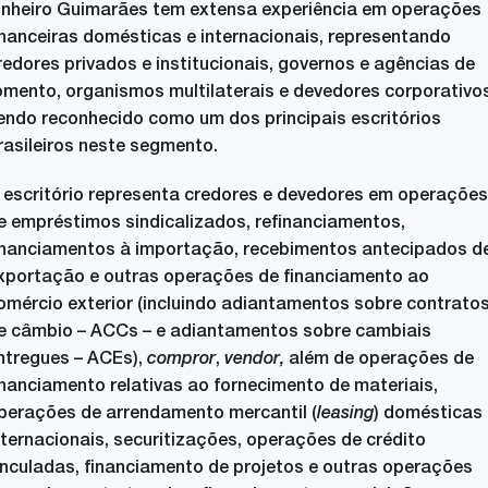
inheiro Guimarães tem extensa experiência em operações
inanceiras domésticas e internacionais, representando
redores privados e institucionais, governos e agências de
omento, organismos multilaterais e devedores corporativos
endo reconhecido como um dos principais escritórios
rasileiros neste segmento.
 escritório representa credores e devedores em operações
e empréstimos sindicalizados, refinanciamentos,
inanciamentos à importação, recebimentos antecipados d
xportação e outras operações de financiamento ao
omércio exterior (incluindo adiantamentos sobre contrato
e câmbio – ACCs – e adiantamentos sobre cambiais
ntregues – ACEs),
compror
,
vendor,
além de operações de
inanciamento relativas ao fornecimento de materiais,
perações de arrendamento mercantil (
leasing
) domésticas 
nternacionais, securitizações, operações de crédito
inculadas, financiamento de projetos e outras operações