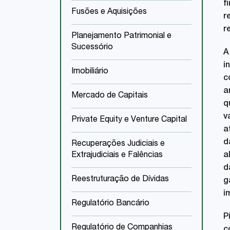
f
Fusões e Aquisições
r
r
Planejamento Patrimonial e
Sucessório
A
i
Imobiliário
c
a
Mercado de Capitais
q
v
Private Equity e Venture Capital
a
d
Recuperações Judiciais e
Extrajudiciais e Falências
a
d
Reestruturação de Dívidas
g
i
Regulatório Bancário
P
Regulatório de Companhias