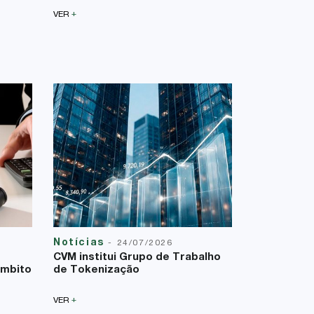
+
VER
Notícias
Reforma T
-
24/07/2026
23/07/2026
CVM institui Grupo de Trabalho
A Lei Comp
âmbito
de Tokenização
uma nova f
sobre a bas
+
VER