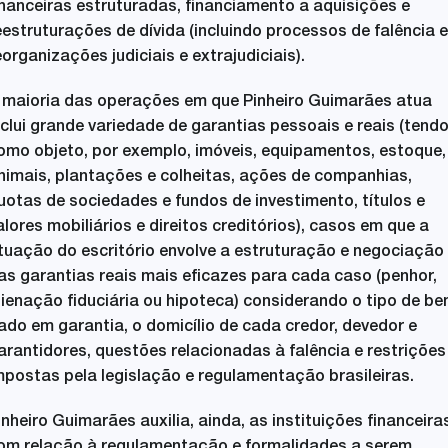
inanceiras estruturadas, financiamento a aquisições e
eestruturações de dívida (incluindo processos de falência e
eorganizações judiciais e extrajudiciais).
 maioria das operações em que Pinheiro Guimarães atua
nclui grande variedade de garantias pessoais e reais (tend
omo objeto, por exemplo, imóveis, equipamentos, estoque,
nimais, plantações e colheitas, ações de companhias,
uotas de sociedades e fundos de investimento, títulos e
alores mobiliários e direitos creditórios), casos em que a
tuação do escritório envolve a estruturação e negociação
as garantias reais mais eficazes para cada caso (penhor,
lienação fiduciária ou hipoteca) considerando o tipo de b
ado em garantia, o domicílio de cada credor, devedor e
arantidores, questões relacionadas à falência e restrições
mpostas pela legislação e regulamentação brasileiras.
inheiro Guimarães auxilia, ainda, as instituições financeira