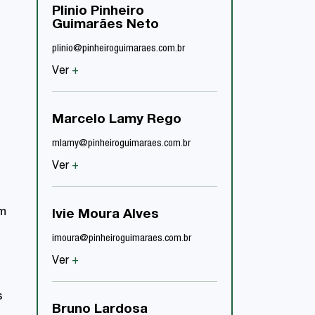
ccardoso@pinheiroguim
Plinio Pinheiro
Guimarães Neto
Ver
+
plinio@pinheiroguimaraes.com.br
Ver
+
Rodrigo Fagun
o
Terassovich
rterassovich@pinheirog
Marcelo Lamy Rego
Ver
+
mlamy@pinheiroguimaraes.com.br
Ver
+
Marcia Lamarã
Silva
em
Ivie Moura Alves
mlamarao@pinheiroguim
imoura@pinheiroguimaraes.com.br
Ver
+
Ver
+
Luiza Furtado
s
Bruno Lardosa