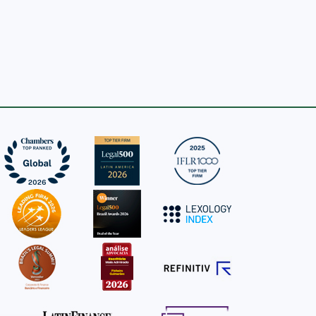
+
VER