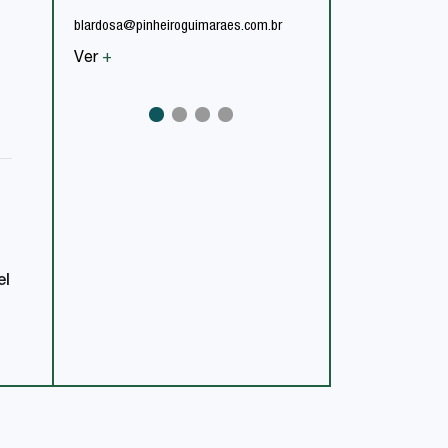
lfurtado@pinheiroguima
blardosa@pinheiroguimaraes.com.br
Ver
+
Ver
+
el