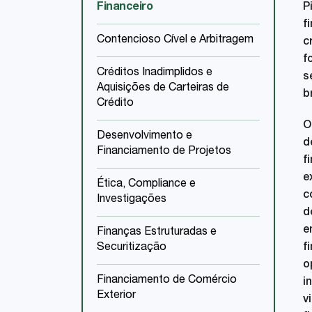
Financeiro
P
f
Contencioso Cível e Arbitragem
c
f
Créditos Inadimplidos e
s
Aquisições de Carteiras de
b
Crédito
O
Desenvolvimento e
d
Financiamento de Projetos
f
e
Ética, Compliance e
c
Investigações
d
e
Finanças Estruturadas e
Securitização
f
o
Financiamento de Comércio
i
Exterior
v