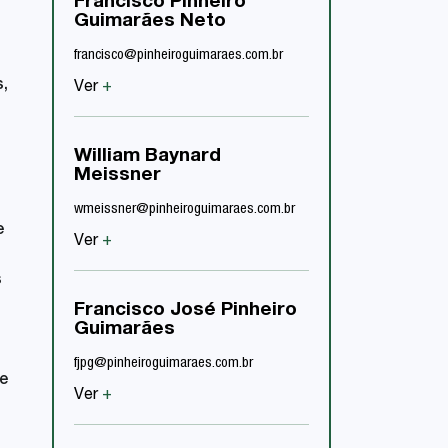
Francisco Pinheiro
Fábio Yanitchk
Guimarães Neto
fycouto@pinheiroguimar
francisco@pinheiroguimaraes.com.br
Ver
+
,
Ver
+
Sergio Ramos 
William Baynard
sramos@pinheiroguimar
Meissner
Ver
+
wmeissner@pinheiroguimaraes.com.br
e
Ver
+
Rodrigo Marcil
s
rmarcilio@pinheiroguim
Francisco José Pinheiro
Guimarães
Ver
+
fjpg@pinheiroguimaraes.com.br
e
Ver
+
Carolina Card
Ramalho