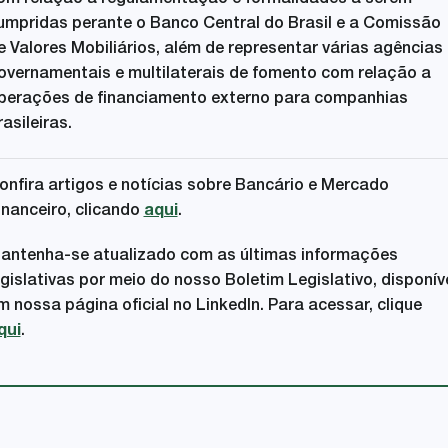
om relação à regulamentação e formalidades a serem
umpridas perante o Banco Central do Brasil e a Comissão
e Valores Mobiliários, além de representar várias agências
overnamentais e multilaterais de fomento com relação a
perações de financiamento externo para companhias
rasileiras.
onfira artigos e notícias sobre Bancário e Mercado
inanceiro, clicando
aqui
.
antenha-se atualizado com as últimas informações
egislativas por meio do nosso Boletim Legislativo, disponív
m nossa página oficial no LinkedIn. Para acessar, clique
qui
.