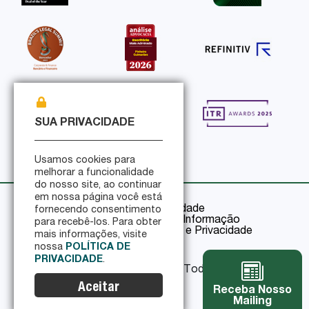
SUA PRIVACIDADE
Usamos cookies para
melhorar a funcionalidade
do nosso site, ao continuar
em nossa página você está
Política de Privacidade
fornecendo consentimento
Política de Segurança da Informação
para recebê-los. Para obter
Certificações de Segurança e Privacidade
mais informações, visite
nossa
POLÍTICA DE
PRIVACIDADE
.
© 2026 Pinheiro Guimarães - Todos os direitos
reservados
Aceitar
Receba Nosso
Mailing