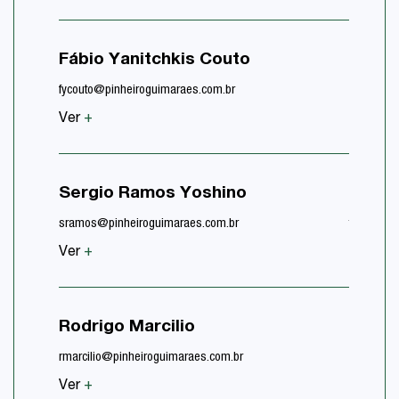
Lucas
Fábio Yanitchkis Couto
lmanzoli
fycouto@pinheiroguimaraes.com.br
Ver
+
Ver
+
Thais
Sergio Ramos Yoshino
Carva
sramos@pinheiroguimaraes.com.br
tflores@p
Ver
+
Ver
+
Rodrigo Marcilio
Caio I
rmarcilio@pinheiroguimaraes.com.br
cferreira
Ver
+
Ver
+