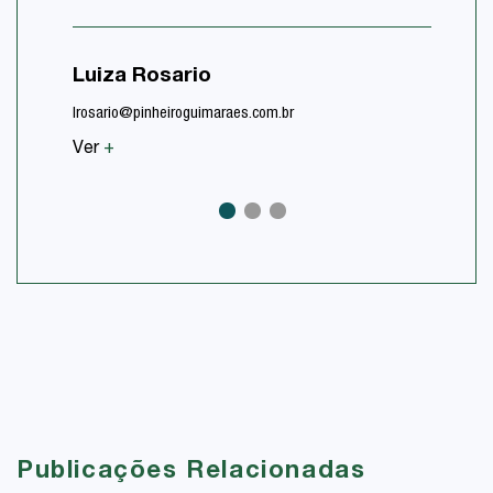
Luiza Rosario
Caio T
lrosario@pinheiroguimaraes.com.br
cgioielli
Ver
+
Ver
+
Publicações Relacionadas