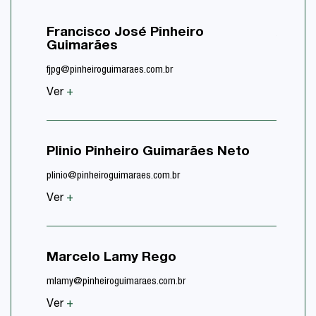
Francisco José Pinheiro
Ana C
Guimarães
acassins
fjpg@pinheiroguimaraes.com.br
Ver
+
Ver
+
Carol
Plinio Pinheiro Guimarães Neto
ccardoso
plinio@pinheiroguimaraes.com.br
Ver
+
Ver
+
Rodri
Marcelo Lamy Rego
rterassov
mlamy@pinheiroguimaraes.com.br
Ver
+
Ver
+