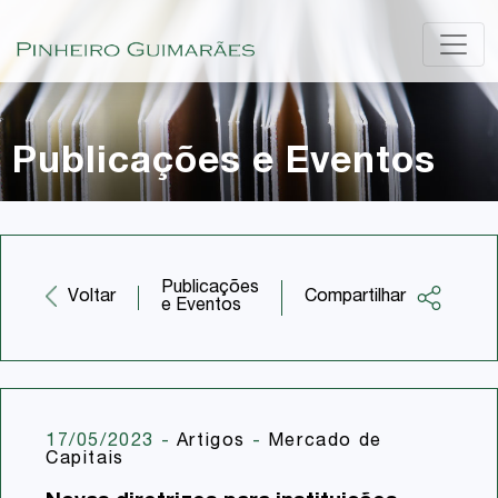
Publicações e Eventos
Publicações
Compartilhar
Voltar
e Eventos
Facebook
Twitter
LinkedIn
17/05/2023
-
Artigos
-
Mercado de
Capitais
Email