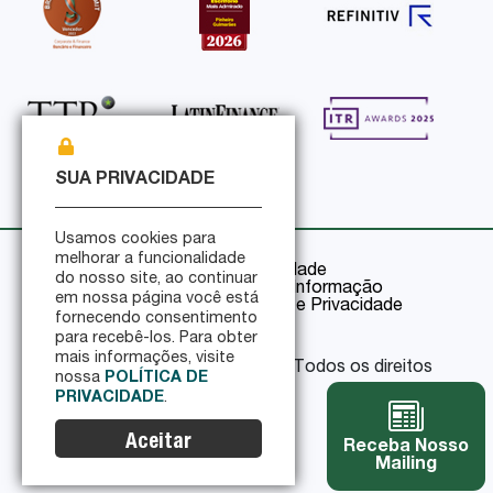
SUA PRIVACIDADE
Usamos cookies para
melhorar a funcionalidade
Política de Privacidade
do nosso site, ao continuar
Política de Segurança da Informação
em nossa página você está
Certificações de Segurança e Privacidade
fornecendo consentimento
para recebê-los. Para obter
mais informações, visite
© 2026 Pinheiro Guimarães - Todos os direitos
nossa
POLÍTICA DE
reservados
PRIVACIDADE
.
Aceitar
Receba Nosso
Mailing