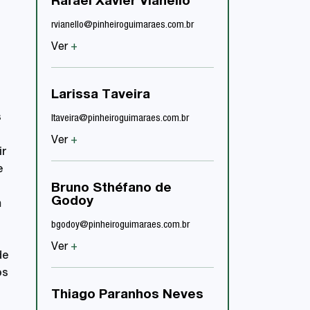
Rafael Xavier Vianello
Ana Luísa Wad
rvianello@pinheiroguimaraes.com.br
alassis@pinheiroguimar
Ver
+
Ver
+
Larissa Taveira
Clarice Dolabe
Mangerotti
s
ltaveira@pinheiroguimaraes.com.br
cmangerotti@pinheirogu
Ver
+
ir
Ver
+
e
Bruno Sthéfano de
Godoy
Sarah Partika
m
bgodoy@pinheiroguimaraes.com.br
spartika@pinheiroguima
Ver
+
Ver
+
de
os
Thiago Paranhos Neves
Nicole de Olive
Menin