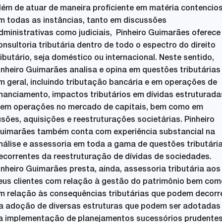
lém de atuar de maneira proficiente em matéria contencio
m todas as instâncias, tanto em discussões
dministrativas como judiciais, Pinheiro Guimarães oferece
onsultoria tributária dentro de todo o espectro do direito
ributário, seja doméstico ou internacional. Neste sentido,
inheiro Guimarães analisa e opina em questões tributárias
m geral, incluindo tributação bancária e em operações de
inanciamento, impactos tributários em dívidas estruturada
 em operações no mercado de capitais, bem como em
usões, aquisições e reestruturações societárias. Pinheiro
uimarães também conta com experiência substancial na
nálise e assessoria em toda a gama de questões tributári
ecorrentes da reestruturação de dívidas de sociedades.
inheiro Guimarães presta, ainda, assessoria tributária aos
eus clientes com relação à gestão do patrimônio bem com
m relação às consequências tributárias que podem decorr
a adoção de diversas estruturas que podem ser adotadas
a implementação de planejamentos sucessórios prudentes