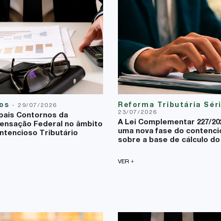
gos
Reforma Tributária Sér
-
29/07/2026
23/07/2026
ipais Contornos da
A Lei Complementar 227/20
nsação Federal no âmbito
uma nova fase do contenci
ntencioso Tributário
sobre a base de cálculo do
+
VER