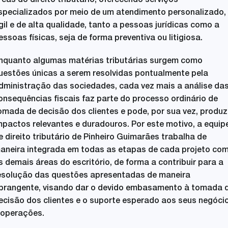
reas do direito tributário, oferecendo serviços
specializados por meio de um atendimento personalizado,
gil e de alta qualidade, tanto a pessoas jurídicas como a
essoas físicas, seja de forma preventiva ou litigiosa.
nquanto algumas matérias tributárias surgem como
uestões únicas a serem resolvidas pontualmente pela
dministração das sociedades, cada vez mais a análise da
onsequências fiscais faz parte do processo ordinário de
omada de decisão dos clientes e pode, por sua vez, produz
mpactos relevantes e duradouros. Por este motivo,
a equip
e direito tributário de Pinheiro Guimarães
trabalha
de
aneira
integrad
a
em todas as etapas de cada projeto
co
s demais áreas do escritório, de forma a
contribuir para a
esolução das questões apresentadas de maneira
brangente, visando dar o devido embasamento à tomada 
ecisão dos clientes e o suporte esperado aos seus negóci
 operações.