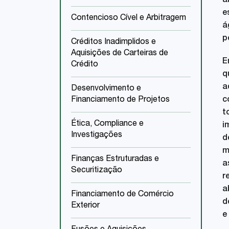
á
e
Contencioso Cível e Arbitragem
á
p
Créditos Inadimplidos e
Aquisições de Carteiras de
E
Crédito
q
a
Desenvolvimento e
Financiamento de Projetos
c
t
Ética, Compliance e
i
Investigações
d
m
Finanças Estruturadas e
a
Securitização
r
a
Financiamento de Comércio
d
Exterior
e