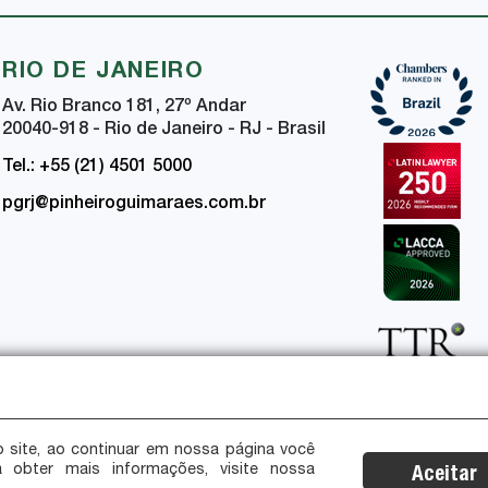
RIO DE JANEIRO
Av. Rio Branco 181, 27
º
Andar
20040-918 - Rio de Janeiro - RJ - Brasil
Tel.: +55 (21) 4501 5000
pgrj@pinheiroguimaraes.com.br
 site, ao continuar em nossa página você
a obter mais informações, visite nossa
Aceitar
ça da Informação
Certificações de Segurança e Privacidade