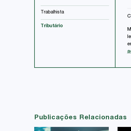
Trabalhista
C
Tributário
M
l
e
a
Publicações Relacionadas