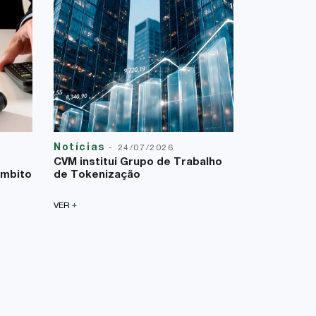
Notícias
Reforma T
-
24/07/2026
23/07/2026
CVM institui Grupo de Trabalho
A Lei Comp
âmbito
de Tokenização
uma nova f
sobre a bas
+
VER
+
VER