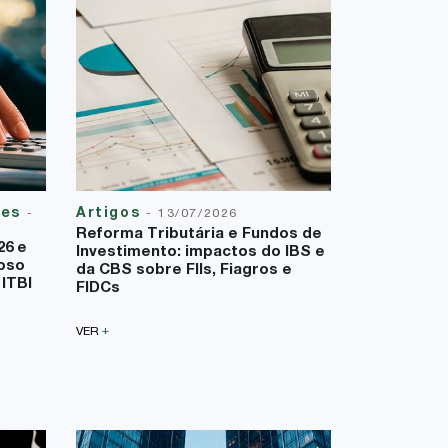
ies
Artigos
-
-
13/07/2026
Reforma Tributária e Fundos de
26 e
Investimento: impactos do IBS e
oso
da CBS sobre FIIs, Fiagros e
 ITBI
FIDCs
+
VER