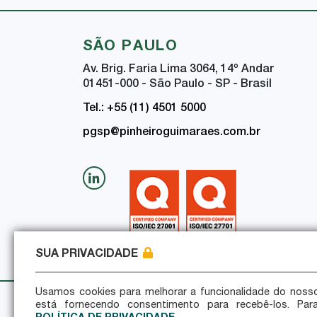
SÃO PAULO
Av. Brig. Faria Lima 3064, 14
º
Andar
01451-000 - São Paulo - SP - Brasil
Tel.: +55 (11) 4501 5000
pgsp@pinheiroguimaraes.com.br
SUA PRIVACIDADE
Usamos cookies para melhorar a funcionalidade do nosso
está fornecendo consentimento para recebê-los. Par
Política de Privacidade
Política de Seguran