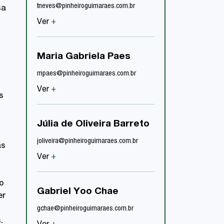
tneves@pinheiroguimaraes.com.br
sa
nmenin@pinheiroguimar
Ver
+
Ver
+
Maria Gabriela Paes
Ykaro Nathan S
mpaes@pinheiroguimaraes.com.br
ysilva@pinheiroguimara
Ver
+
s
Ver
+
Júlia de Oliveira Barreto
joliveira@pinheiroguimaraes.com.br
as
Ver
+
o
Gabriel Yoo Chae
er
gchae@pinheiroguimaraes.com.br
.