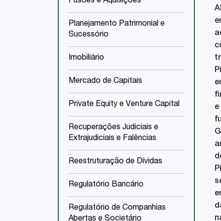
Fusões e Aquisições
A
e
Planejamento Patrimonial e
a
Sucessório
c
Imobiliário
t
P
Mercado de Capitais
e
f
Private Equity e Venture Capital
e
f
Recuperações Judiciais e
G
Extrajudiciais e Falências
a
d
Reestruturação de Dívidas
P
s
Regulatório Bancário
e
d
Regulatório de Companhias
n
Abertas e Societário