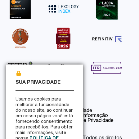
SUA PRIVACIDADE
Usamos cookies para
melhorar a funcionalidade
do nosso site, ao continuar
Política de Privacidade
Política de Segurança da Informação
em nossa página você está
Certificações de Segurança e Privacidade
fornecendo consentimento
para recebê-los. Para obter
mais informações, visite
© 2026 Pinheiro Guimarães - Todos os direitos
nossa
POLÍTICA DE