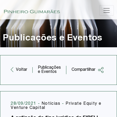
Publicações e Eventos
Publicações
Compartilhar
Voltar
e Eventos
Facebook
Twitter
LinkedIn
28/09/2021
-
Notícias
-
Private Equity e
Venture Capital
Email