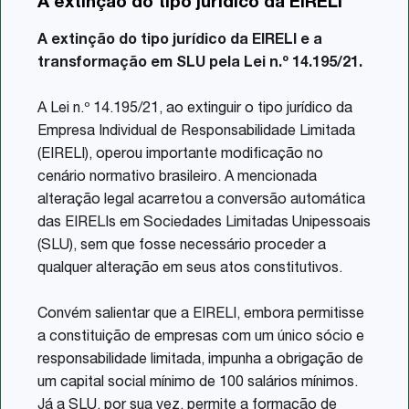
A extinção do tipo jurídico da EIRELI
Share
A extinção do tipo jurídico da EIRELI e a
transformação em SLU pela Lei n.º 14.195/21.
A Lei n.º 14.195/21, ao extinguir o tipo jurídico da
Empresa Individual de Responsabilidade Limitada
(EIRELI), operou importante modificação no
cenário normativo brasileiro. A mencionada
alteração legal acarretou a conversão automática
das EIRELIs em Sociedades Limitadas Unipessoais
(SLU), sem que fosse necessário proceder a
qualquer alteração em seus atos constitutivos.
Convém salientar que a EIRELI, embora permitisse
a constituição de empresas com um único sócio e
responsabilidade limitada, impunha a obrigação de
um capital social mínimo de 100 salários mínimos.
Já a SLU, por sua vez, permite a formação de