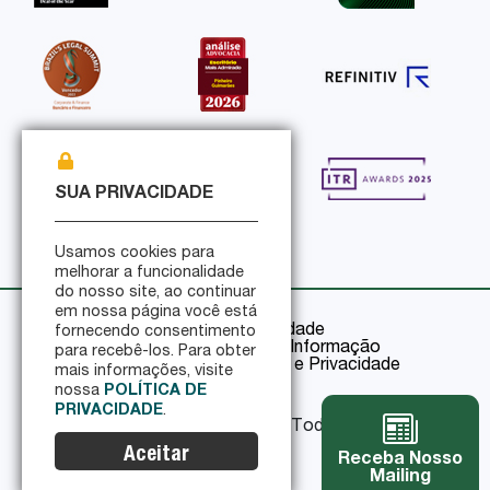
SUA PRIVACIDADE
Usamos cookies para
melhorar a funcionalidade
do nosso site, ao continuar
em nossa página você está
Política de Privacidade
fornecendo consentimento
Política de Segurança da Informação
para recebê-los. Para obter
Certificações de Segurança e Privacidade
mais informações, visite
nossa
POLÍTICA DE
PRIVACIDADE
.
© 2026 Pinheiro Guimarães - Todos os direitos
reservados
Aceitar
Receba Nosso
Mailing