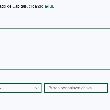
do de Capitais
, clicando
aqui
.