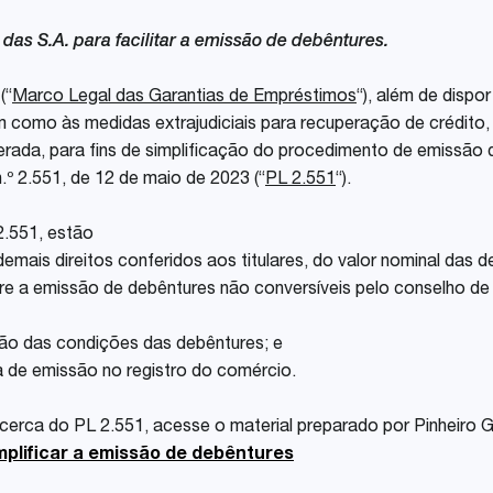
Share
das S.A. para facilitar a emissão de debêntures.
(“
Marco Legal das Garantias de Empréstimos
“), além de dispo
m como às medidas extrajudiciais para recuperação de crédito, 
rada, para fins de simplificação do procedimento de emissão 
.º 2.551, de 12 de maio de 2023 (“
PL 2.551
“).
2.551, estão
emais direitos conferidos aos titulares, do valor nominal das d
obre a emissão de debêntures não conversíveis pelo conselho de 
ação das condições das debêntures; e
ura de emissão no registro do comércio.
cerca do PL 2.551, acesse o material preparado por Pinheiro 
implificar a emissão de debêntures