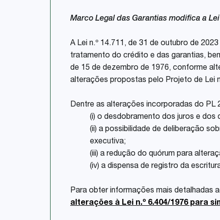
Marco Legal das Garantias modifica a Lei 
A Lei n.º 14.711, de 31 de outubro de 2023 
tratamento do crédito e das garantias, be
de 15 de dezembro de 1976, conforme alte
alterações propostas pelo Projeto de Lei n
Dentre as alterações incorporadas do PL 
(i) o desdobramento dos juros e dos d
(ii) a possibilidade de deliberação s
executiva;
(iii) a redução do quórum para alter
(iv) a dispensa de registro da escrit
Para obter informações mais detalhadas a
alterações à Lei n.º 6.404/1976 para s