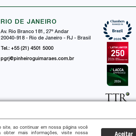
RIO DE JANEIRO
Av. Rio Branco 181, 27
º
Andar
20040-918 - Rio de Janeiro - RJ - Brasil
Tel.: +55 (21) 4501 5000
pgrj@pinheiroguimaraes.com.br
 site, ao continuar em nossa página você
a obter mais informações, visite nossa
Aceitar
ça da Informação
Certificações de Segurança e Privacidade