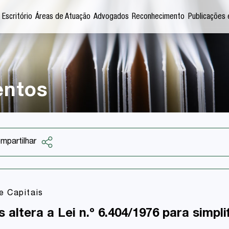
 Escritório
Áreas de Atuação
Advogados
Reconhecimento
Publicações 
entos
mpartilhar
Facebook
Twitter
 Capitais
LinkedIn
altera a Lei n.º 6.404/1976 para simpli
Email