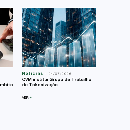
Notícias
Reforma T
-
24/07/2026
23/07/2026
CVM institui Grupo de Trabalho
A Lei Comp
âmbito
de Tokenização
uma nova f
sobre a bas
+
VER
+
VER