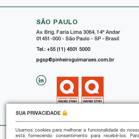
SÃO PAULO
Av. Brig. Faria Lima 3064, 14
º
Andar
01451-000 - São Paulo - SP - Brasil
Tel.: +55 (11) 4501 5000
pgsp@pinheiroguimaraes.com.br
SUA PRIVACIDADE
Usamos cookies para melhorar a funcionalidade do nosso
está fornecendo consentimento para recebê-los. Par
Política de Privacidade
Política de Seguran