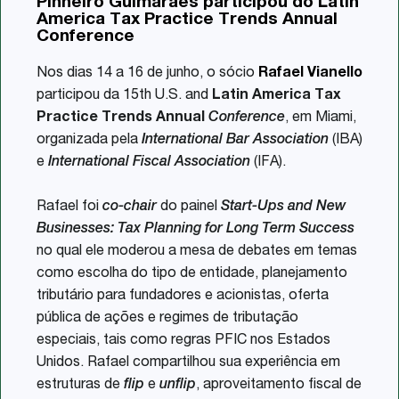
Pinheiro Guimarães participou do Latin
Share
America Tax Practice Trends Annual
Conference
Nos dias 14 a 16 de junho, o sócio
Rafael Vianello
participou da 15th U.S. and
Latin America Tax
Practice Trends Annual
Conference
, em Miami,
organizada pela
International Bar Association
(IBA)
e
International Fiscal Association
(IFA).
Rafael foi
co-chair
do painel
Start-Ups and New
Businesses: Tax Planning for Long Term Success
no qual ele moderou a mesa de debates em temas
como escolha do tipo de entidade, planejamento
tributário para fundadores e acionistas, oferta
pública de ações e regimes de tributação
especiais, tais como regras PFIC nos Estados
Unidos. Rafael compartilhou sua experiência em
estruturas de
flip
e
unflip
, aproveitamento fiscal de