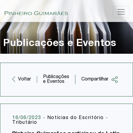
Publicações e Eventos
Publicações
Compartilhar
Voltar
e Eventos
Facebook
Twitter
LinkedIn
16/06/2023
-
Notícias do Escritório
-
Tributário
Email