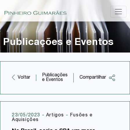
Publicações e Eventos
Publicações
Compartilhar
Voltar
e Eventos
Facebook
Twitter
LinkedIn
23/05/2023
-
Artigos
-
Fusões e
Aquisições
Email