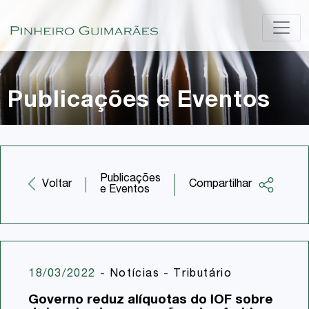
Publicações e Eventos
Publicações
Compartilhar
Voltar
e Eventos
Facebook
Twitter
LinkedIn
18/03/2022
-
Notícias
-
Tributário
Email
Governo reduz alíquotas do IOF sobre