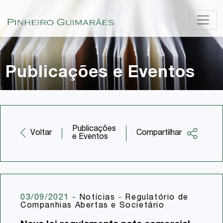
Publicações e Eventos
Publicações
Compartilhar
Voltar
e Eventos
Facebook
Twitter
LinkedIn
03/09/2021
-
Notícias
-
Regulatório de
Companhias Abertas e Societário
Email