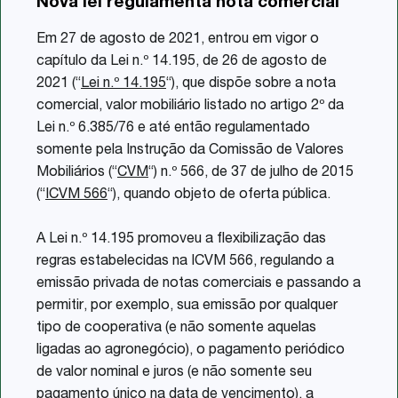
Nova lei regulamenta nota comercial
Share
Em 27 de agosto de 2021, entrou em vigor o
capítulo da Lei n.º 14.195, de 26 de agosto de
2021 (“
Lei n.º 14.195
“), que dispõe sobre a nota
comercial, valor mobiliário listado no artigo 2º da
Lei n.º 6.385/76 e até então regulamentado
somente pela Instrução da Comissão de Valores
Mobiliários (“
CVM
“) n.º 566, de 37 de julho de 2015
(“
ICVM 566
“), quando objeto de oferta pública.
A Lei n.º 14.195 promoveu a flexibilização das
regras estabelecidas na ICVM 566, regulando a
emissão privada de notas comerciais e passando a
permitir, por exemplo, sua emissão por qualquer
tipo de cooperativa (e não somente aquelas
ligadas ao agronegócio), o pagamento periódico
de valor nominal e juros (e não somente seu
pagamento único na data de vencimento), a