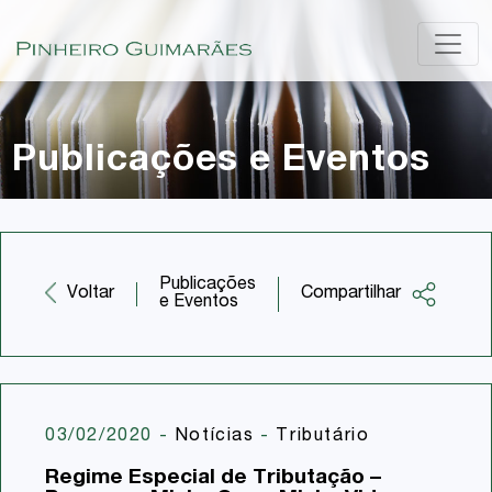
Publicações e Eventos
Publicações
Compartilhar
Voltar
e Eventos
Facebook
Twitter
LinkedIn
03/02/2020
-
Notícias
-
Tributário
Email
Regime Especial de Tributação –