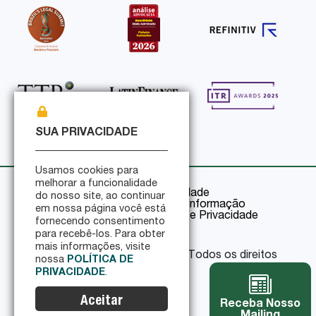
SUA PRIVACIDADE
Usamos cookies para
melhorar a funcionalidade
Política de Privacidade
do nosso site, ao continuar
Política de Segurança da Informação
em nossa página você está
Certificações de Segurança e Privacidade
fornecendo consentimento
para recebê-los. Para obter
mais informações, visite
© 2026 Pinheiro Guimarães - Todos os direitos
nossa
POLÍTICA DE
reservados
PRIVACIDADE
.
Aceitar
Receba Nosso