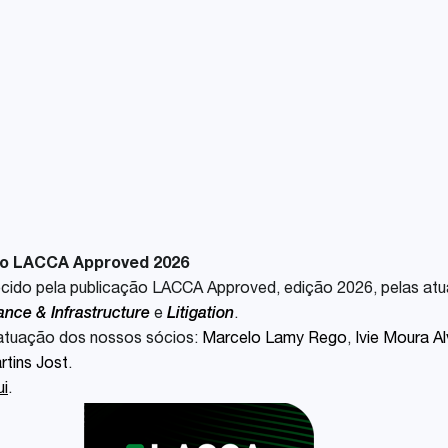
Share
lo LACCA Approved 2026
ecido pela publicação LACCA Approved, edição 2026, pelas at
ance & Infrastructure
e
Litigation
.
 atuação dos nossos sócios:
Marcelo Lamy Rego
,
Ivie Moura A
rtins Jost
.
ui
.