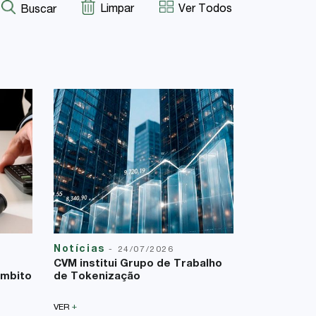
Limpar
Ver Todos
Buscar
Notícias
Reforma T
-
24/07/2026
23/07/2026
CVM institui Grupo de Trabalho
A Lei Comp
âmbito
de Tokenização
uma nova f
sobre a bas
+
VER