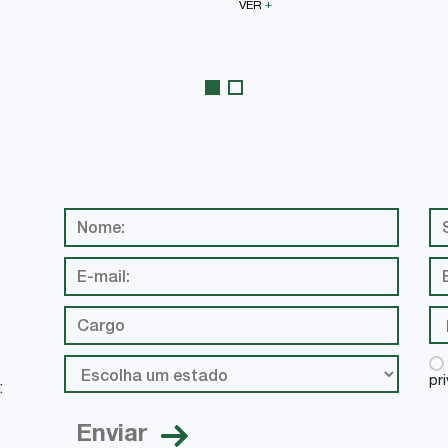
+
VER
pr
: