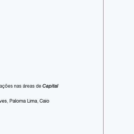
uações nas áreas de
Capital
lves
,
Paloma Lima
,
Caio