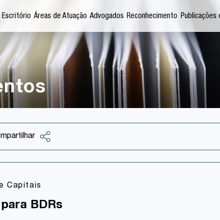
 Escritório
Áreas de Atuação
Advogados
Reconhecimento
Publicações 
entos
mpartilhar
Facebook
Twitter
 Capitais
LinkedIn
 para BDRs
Email