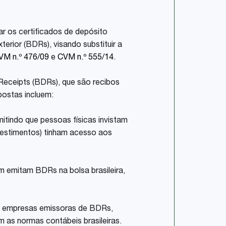
ar os certificados de depósito
terior (BDRs), visando substituir a
VM n.º 476/09
e
CVM n.º 555/14
.
 Receipts (BDRs), que são recibos
postas incluem:
itindo que pessoas físicas invistam
nvestimentos) tinham acesso aos
 emitam BDRs na bolsa brasileira,
as empresas emissoras de BDRs,
 as normas contábeis brasileiras.