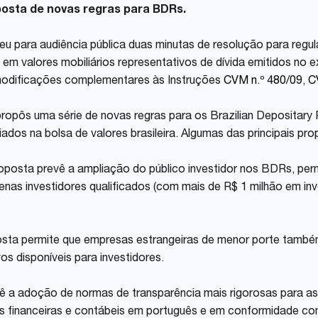
osta de novas regras para BDRs.
Share
u para audiência pública duas minutas de resolução para regul
em valores mobiliários representativos de dívida emitidos no ex
 modificações complementares às Instruções
CVM n.º 480/09
,
C
ropôs uma série de novas regras para os Brazilian Depositary
dos na bolsa de valores brasileira. Algumas das principais pro
roposta prevê a ampliação do público investidor nos BDRs, perm
penas investidores qualificados (com mais de R$ 1 milhão em i
sta permite que empresas estrangeiras de menor porte também
os disponíveis para investidores.
vê a adoção de normas de transparência mais rigorosas para 
es financeiras e contábeis em português e em conformidade com