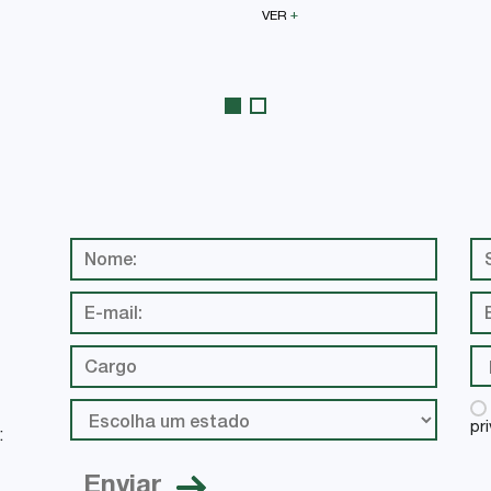
+
VER
pr
: