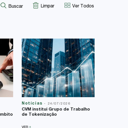
Limpar
Ver Todos
Buscar
Notícias
Reforma T
-
24/07/2026
23/07/2026
CVM institui Grupo de Trabalho
A Lei Comp
âmbito
de Tokenização
uma nova f
sobre a bas
+
VER