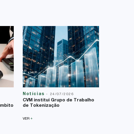
Notícias
Reforma T
-
24/07/2026
23/07/2026
CVM institui Grupo de Trabalho
A Lei Comp
âmbito
de Tokenização
uma nova f
sobre a bas
+
VER
+
VER