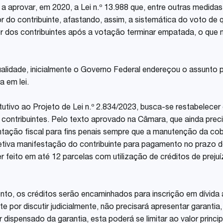
a aprovar, em 2020, a Lei n.º 13.988 que, entre outras medida
r do contribuinte, afastando, assim, a sistemática do voto de 
r dos contribuintes após a votação terminar empatada, o que 
ualidade, inicialmente o Governo Federal endereçou o assunto p
 em lei.
utivo ao Projeto de Lei n.º 2.834/2023, busca-se restabelecer
contribuintes. Pelo texto aprovado na Câmara, que ainda prec
ntação fiscal para fins penais sempre que a manutenção da co
fetiva manifestação do contribuinte para pagamento no prazo de
feito em até 12 parcelas com utilização de créditos de prejuíz
to, os créditos serão encaminhados para inscrição em dívida a
te por discutir judicialmente, não precisará apresentar garant
ispensado da garantia, esta poderá se limitar ao valor princip