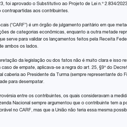
23, foi aprovado o Substitutivo ao Projeto de Lei n.º 2.834/20
Share
 contrapartidas aos contribuintes.
scais (“CARF”) é um órgão de julgamento paritário em que met
rações de categorias econômicas, enquanto a outra metade re
que serve para validar os lançamentos feitos pela Receita Fede
de ambos os lados.
retação da legislação ou dos fatos não é muito clara e isso r
 caso de empate, aplicava-se a regra do art. 25, §9º do Decr
 caberia ao Presidente da Turma (sempre representante do Fis
idade para desempatar.
rovérsia entre os contribuintes, os quais consideravam a med
zenda Nacional sempre argumentou que o contribuinte tem a po
ável no CARF, mas que a União não teria essa mesma possibilida