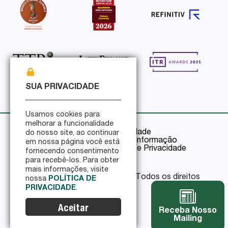
SUA PRIVACIDADE
Usamos cookies para
melhorar a funcionalidade
Política de Privacidade
do nosso site, ao continuar
Política de Segurança da Informação
em nossa página você está
Certificações de Segurança e Privacidade
fornecendo consentimento
para recebê-los. Para obter
mais informações, visite
© 2026 Pinheiro Guimarães - Todos os direitos
nossa
POLÍTICA DE
reservados
PRIVACIDADE
.
Aceitar
Receba Nosso
Mailing