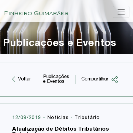
Publicações e Eventos
Publicações
Compartilhar
Voltar
e Eventos
Facebook
Twitter
LinkedIn
12/09/2019
-
Notícias
-
Tributário
Email
Atualização de Débitos Tributários