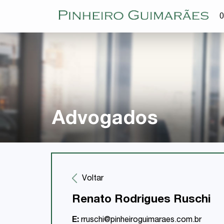
O
Advogados
Voltar
Renato Rodrigues Ruschi
E:
rruschi@pinheiroguimaraes.com.br