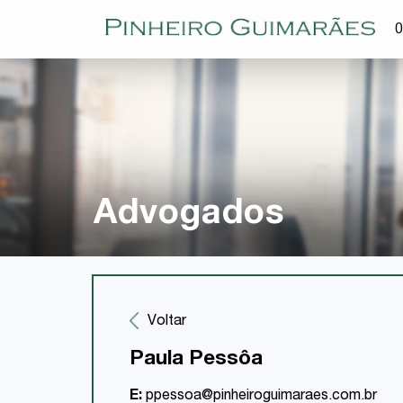
O
Advogados
Voltar
Paula Pessôa
E:
ppessoa@pinheiroguimaraes.com.br