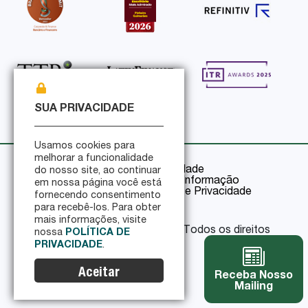
SUA PRIVACIDADE
Usamos cookies para
melhorar a funcionalidade
Política de Privacidade
do nosso site, ao continuar
Política de Segurança da Informação
em nossa página você está
Certificações de Segurança e Privacidade
fornecendo consentimento
para recebê-los. Para obter
mais informações, visite
© 2026 Pinheiro Guimarães - Todos os direitos
nossa
POLÍTICA DE
reservados
PRIVACIDADE
.
Aceitar
Receba Nosso
Mailing