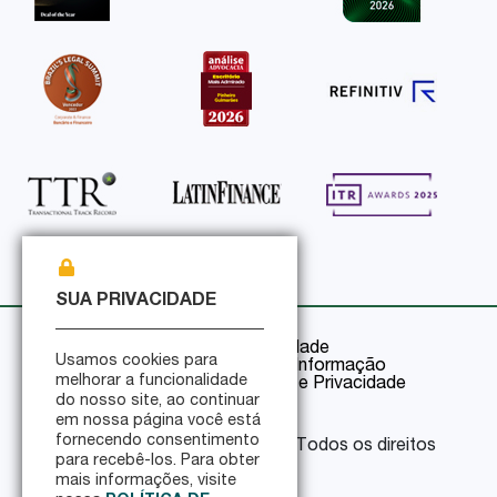
SUA PRIVACIDADE
Política de Privacidade
Usamos cookies para
Política de Segurança da Informação
melhorar a funcionalidade
Certificações de Segurança e Privacidade
do nosso site, ao continuar
em nossa página você está
fornecendo consentimento
© 2026 Pinheiro Guimarães - Todos os direitos
para recebê-los. Para obter
reservados
mais informações, visite