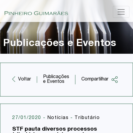
Publicações e Eventos
Publicações
Compartilhar
Voltar
e Eventos
Facebook
Twitter
LinkedIn
27/01/2020
-
Notícias
-
Tributário
Email
STF pauta diversos processos