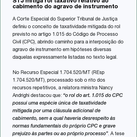
STJ mitiga rol taxativo relativo ao
Share
cabimento do agravo de instrumento
A Corte Especial do Superior Tribunal de Justiça
definiu o conceito de taxatividade mitigada do rol
previsto no artigo 1.015 do Código de Processo
Civil (CPC), abrindo caminho para a interposição do
agravo de instrumento em hipóteses diversas
daquelas expressamente listadas no texto legal.
No Recurso Especial 1.704.520/MT (REsp
1.704.520/MT), processado sob o rito dos
recursos repetitivos, a relatora ministra Nancy
Andrighi destacou que:
“o rol do art. 1.015 do CPC
possui uma espécie única de taxatividade
mitigada por uma cláusula adicional de
cabimento, sem a qual haveria desrespeito às
normas fundamentais do próprio CPC e grave
prejuízo às partes ou ao próprio processo”
. A tese