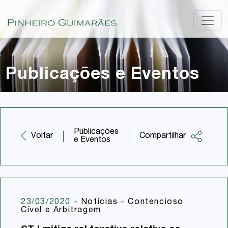
Publicações e Eventos
Publicações
Compartilhar
Voltar
e Eventos
Facebook
Twitter
LinkedIn
23/03/2020
-
Notícias
-
Contencioso
Cível e Arbitragem
Email