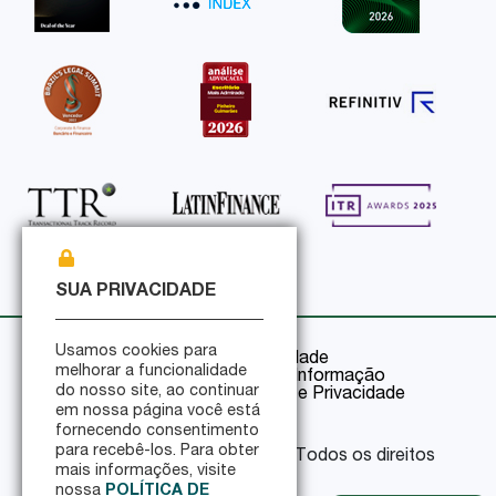
SUA PRIVACIDADE
Usamos cookies para
Política de Privacidade
melhorar a funcionalidade
Política de Segurança da Informação
do nosso site, ao continuar
Certificações de Segurança e Privacidade
em nossa página você está
fornecendo consentimento
para recebê-los. Para obter
© 2026 Pinheiro Guimarães - Todos os direitos
mais informações, visite
reservados
nossa
POLÍTICA DE