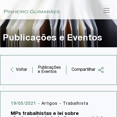
Publicações e Eventos
Publicações
Compartilhar
Voltar
e Eventos
Facebook
Twitter
LinkedIn
19/05/2021
-
Artigos
-
Trabalhista
Email
MPs trabalhistas e lei sobre