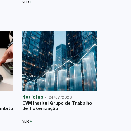
+
VER
Notícias
Reforma T
-
24/07/2026
23/07/2026
CVM institui Grupo de Trabalho
A Lei Comp
âmbito
de Tokenização
uma nova f
sobre a bas
+
VER
+