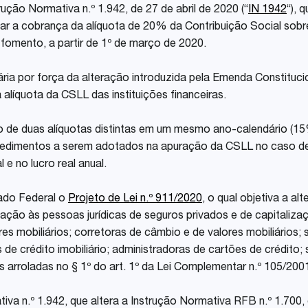
rução Normativa n.º 1.942, de 27 de abril de 2020 (“
IN 1942
“), 
Share
tar a cobrança da alíquota de 20% da Contribuição Social sobre
fomento, a partir de 1º de março de 2020.
a por força da alteração introduzida pela Emenda Constitucion
alíquota da CSLL das instituições financeiras.
o de duas alíquotas distintas em um mesmo ano-calendário (15
rocedimentos a serem adotados na apuração da CSLL no caso de 
 e no lucro real anual.
ado Federal o
Projeto de Lei n.º 911/2020
, o qual objetiva a al
ação às pessoas jurídicas de seguros privados e de capitaliza
res mobiliários; corretoras de câmbio e de valores mobiliários;
 de crédito imobiliário; administradoras de cartões de crédit
as arroladas no § 1º do art. 1º da Lei Complementar n.º 105/200
tiva n.º 1.942, que altera a Instrução Normativa RFB n.º 1.700