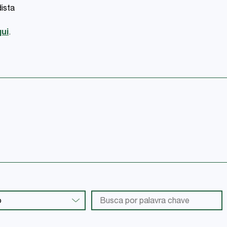
ista
ui
.