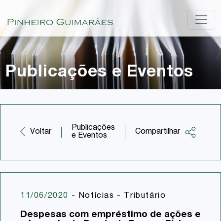
Publicações e Eventos
Publicações
Compartilhar
Voltar
e Eventos
Facebook
Twitter
LinkedIn
11/06/2020
-
Notícias
-
Tributário
Email
Despesas com empréstimo de ações e