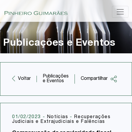
Publicações e Eventos
Publicações
Compartilhar
Voltar
e Eventos
Facebook
Twitter
LinkedIn
01/02/2023
-
Notícias
-
Recuperações
Judiciais e Extrajudiciais e Falências
Email