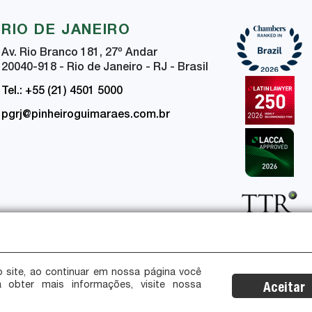
RIO DE JANEIRO
Av. Rio Branco 181, 27
º
Andar
20040-918 - Rio de Janeiro - RJ - Brasil
Tel.: +55 (21) 4501 5000
pgrj@pinheiroguimaraes.com.br
 site, ao continuar em nossa página você
a obter mais informações, visite nossa
Aceitar
ça da Informação
Certificações de Segurança e Privacidade