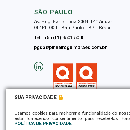
SÃO PAULO
Av. Brig. Faria Lima 3064, 14
º
Andar
01451-000 - São Paulo - SP - Brasil
Tel.: +55 (11) 4501 5000
pgsp@pinheiroguimaraes.com.br
SUA PRIVACIDADE
Usamos cookies para melhorar a funcionalidade do nosso
está fornecendo consentimento para recebê-los. Par
Política de Privacidade
Política de Seguran
POLÍTICA DE PRIVACIDADE
.