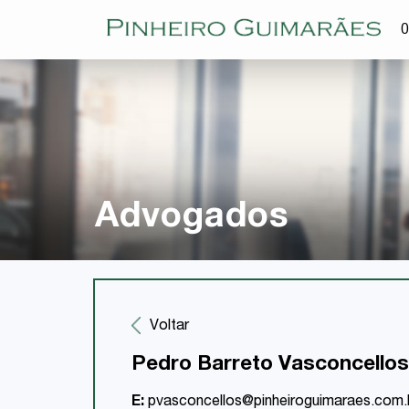
O
Advogados
Voltar
Pedro Barreto Vasconcellos
E:
pvasconcellos@pinheiroguimaraes.com.