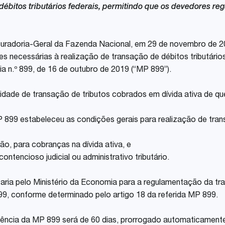
 débitos tributários federais, permitindo que os devedores re
Share
ocuradoria-Geral da Fazenda Nacional, em 29 de novembro de 20
es necessárias à realização de transação de débitos tributário
ia n.º 899, de 16 de outubro de 2019 (“MP 899”).
alidade de transação de tributos cobrados em dívida ativa de qu
899 estabeleceu as condições gerais para realização de trans
são, para cobranças na dívida ativa, e
ontencioso judicial ou administrativo tributário.
rtaria pelo Ministério da Economia para a regulamentação da 
899, conforme determinado pelo artigo 18 da referida MP 899.
gência da MP 899 será de 60 dias, prorrogado automaticamente