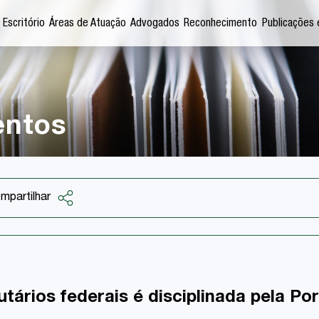
 Escritório
Áreas de Atuação
Advogados
Reconhecimento
Publicações 
entos
mpartilhar
Facebook
Twitter
LinkedIn
tários federais é disciplinada pela Por
Email