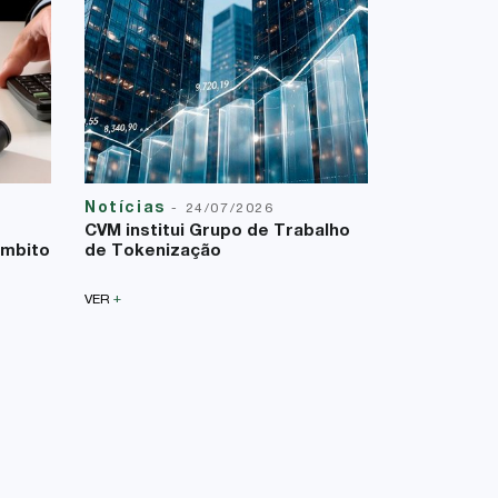
Notícias
Reforma T
-
24/07/2026
23/07/2026
CVM institui Grupo de Trabalho
A Lei Comp
âmbito
de Tokenização
uma nova f
sobre a bas
+
VER
+
VER