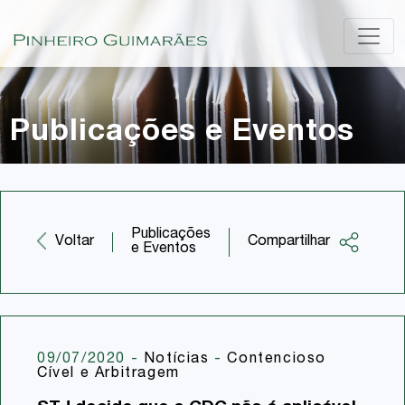
Publicações e Eventos
Publicações
Compartilhar
Voltar
e Eventos
Facebook
Twitter
LinkedIn
09/07/2020
-
Notícias
-
Contencioso
Cível e Arbitragem
Email