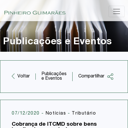
Publicações e Eventos
Publicações
Compartilhar
Voltar
e Eventos
Facebook
Twitter
LinkedIn
07/12/2020
-
Notícias
-
Tributário
Email
Cobrança de ITCMD sobre bens