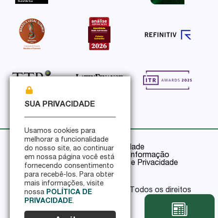
SUA PRIVACIDADE
Usamos cookies para
melhorar a funcionalidade
Política de Privacidade
do nosso site, ao continuar
Política de Segurança da Informação
em nossa página você está
Certificações de Segurança e Privacidade
fornecendo consentimento
para recebê-los. Para obter
mais informações, visite
© 2026 Pinheiro Guimarães - Todos os direitos
nossa
POLÍTICA DE
reservados
PRIVACIDADE
.