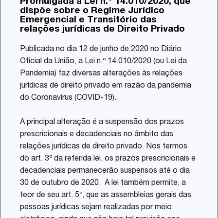
Promulgada a Lei n.º 14.010/2020, que
Share
dispõe sobre o Regime Jurídico
Emergencial e Transitório das
relações jurídicas de Direito Privado
Publicada no dia 12 de junho de 2020 no Diário
Oficial da União, a Lei n.º 14.010/2020 (ou Lei da
Pandemia) faz diversas alterações às relações
jurídicas de direito privado em razão da pandemia
do Coronavírus (COVID-19).
A principal alteração é a suspensão dos prazos
prescricionais e decadenciais no âmbito das
relações jurídicas de direito privado. Nos termos
do art. 3º da referida lei, os prazos prescricionais e
decadenciais permanecerão suspensos até o dia
30 de outubro de 2020. A lei também permite, a
teor de seu art. 5º, que as assembleias gerais das
pessoas jurídicas sejam realizadas por meio