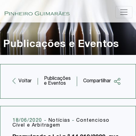
Publicações e Eventos
Publicações
Compartilhar
Voltar
e Eventos
Facebook
Twitter
LinkedIn
18/06/2020
-
Notícias
-
Contencioso
Cível e Arbitragem
Email