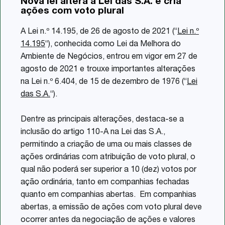
Nova lei altera a Lei das S.A. e cria
Share
ações com voto plural
A Lei n.º 14.195, de 26 de agosto de 2021 (“
Lei n.º
14.195
“), conhecida como Lei da Melhora do
Ambiente de Negócios, entrou em vigor em 27 de
agosto de 2021 e trouxe importantes alterações
na Lei n.º 6.404, de 15 de dezembro de 1976 (“
Lei
das S.A.
“).
Dentre as principais alterações, destaca-se a
inclusão do artigo 110-A na Lei das S.A.,
permitindo a criação de uma ou mais classes de
ações ordinárias com atribuição de voto plural, o
qual não poderá ser superior a 10 (dez) votos por
ação ordinária, tanto em companhias fechadas
quanto em companhias abertas. Em companhias
abertas, a emissão de ações com voto plural deve
ocorrer antes da negociação de ações e valores