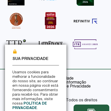
SUA PRIVACIDADE
Usamos cookies para
melhorar a funcionalidade
Política de Privacidade
do nosso site, ao continuar
Política de Segurança da Informação
em nossa página você está
Certificações de Segurança e Privacidade
fornecendo consentimento
para recebê-los. Para obter
mais informações, visite
© 2026 Pinheiro Guimarães - Todos os direitos
nossa
POLÍTICA DE
reservados
PRIVACIDADE
.