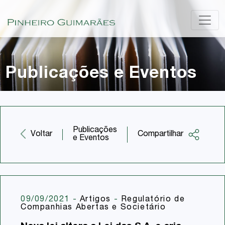
Publicações e Eventos
Publicações
Compartilhar
Voltar
e Eventos
Facebook
Twitter
LinkedIn
09/09/2021
-
Artigos
-
Regulatório de
Companhias Abertas e Societário
Email