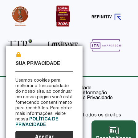
SUA PRIVACIDADE
Usamos cookies para
melhorar a funcionalidade
Política de Privacidade
do nosso site, ao continuar
Política de Segurança da Informação
em nossa página você está
Certificações de Segurança e Privacidade
fornecendo consentimento
para recebê-los. Para obter
mais informações, visite
© 2026 Pinheiro Guimarães - Todos os direitos
nossa
POLÍTICA DE
reservados
PRIVACIDADE
.
Aceitar