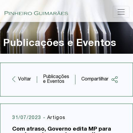
Publicações e Eventos
Publicações
Compartilhar
Voltar
e Eventos
Facebook
Twitter
LinkedIn
31/07/2023
-
Artigos
Email
Com atraso, Governo edita MP para