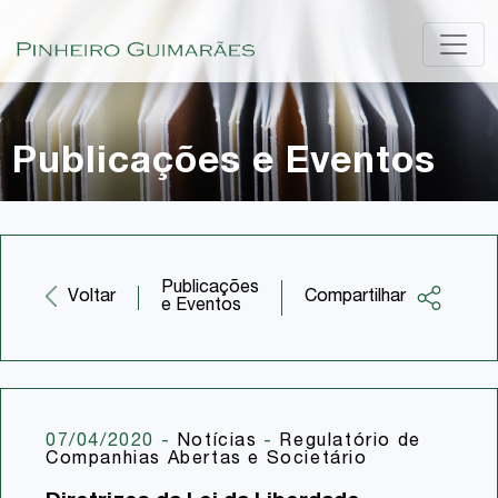
Publicações e Eventos
Publicações
Compartilhar
Voltar
e Eventos
Facebook
Twitter
LinkedIn
07/04/2020
-
Notícias
-
Regulatório de
Companhias Abertas e Societário
Email