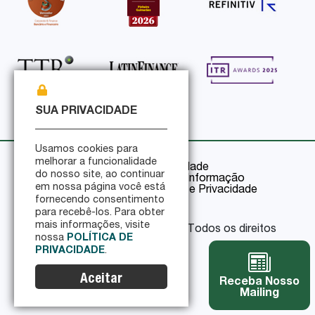
SUA PRIVACIDADE
Usamos cookies para
melhorar a funcionalidade
Política de Privacidade
do nosso site, ao continuar
Política de Segurança da Informação
em nossa página você está
Certificações de Segurança e Privacidade
fornecendo consentimento
para recebê-los. Para obter
mais informações, visite
© 2026 Pinheiro Guimarães - Todos os direitos
nossa
POLÍTICA DE
reservados
PRIVACIDADE
.
Aceitar
Receba Nosso
Mailing