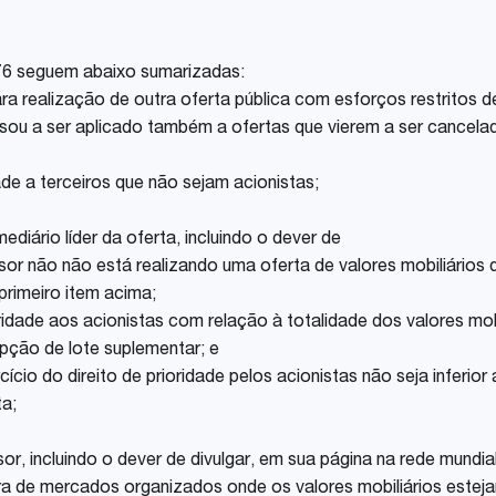
76 seguem abaixo sumarizadas:
a realização de outra oferta pública com esforços restritos de 
u a ser aplicado também a ofertas que vierem a ser cancela
ade a terceiros que não sejam acionistas;
ediário líder da oferta, incluindo o dever de
emissor não não está realizando uma oferta de valores mobiliári
primeiro item acima;
oridade aos acionistas com relação à totalidade dos valores mob
pção de lote suplementar; e
rcício do direito de prioridade pelos acionistas não seja inferio
ta;
sor, incluindo o dever de divulgar, em sua página na rede mund
ora de mercados organizados onde os valores mobiliários este