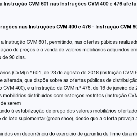
la Instrução CVM 601 nas Instruções CVM 400 e 476 afeta
Share
erações nas Instruções CVM 400 e 476 – Instrução CVM 6
a Instrução CVM 601, permitindo, nas ofertas púbicas realiz
ização de preços e a venda de valores mobiliários adquiridos e
 de 90 dias.
ários (CVM) n.º 601, de 23 de agosto de 2018 (Instrução CVM 6
lterada, que dispõe sobre as ofertas públicas de distribuição 
o CVM 400), e a Instrução da CVM n.º 476, de 16 de janeiro de
 mobiliários distribuídos com esforços restritos (Instrução CVM
e de serem
sando à estabilização de preço dos valores mobiliários ofertado
o de lote suplementar (green shoe), desde que a oferta preveja 
dquiridos em decorrência do exercício de garantia de firme duran