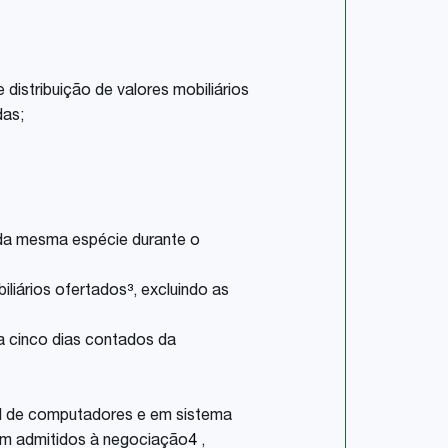
distribuição de valores mobiliários
das;
os da mesma espécie durante o
iliários ofertados
³
, excluindo as
r a cinco dias contados da
ial de computadores e em sistema
jam admitidos à negociação
4
,