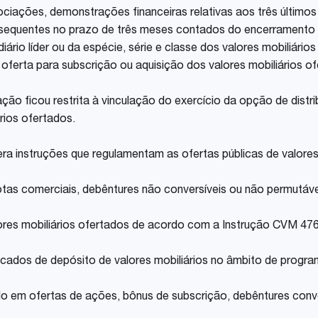
negociações, demonstrações financeiras relativas aos três último
ubsequentes no prazo de três meses contados do encerramento d
iário líder ou da espécie, série e classe dos valores mobiliári
oferta para subscrição ou aquisição dos valores mobiliários of
ão ficou restrita à vinculação do exercício da opção de distri
rios ofertados.
ra instruções que regulamentam as ofertas públicas de valores 
otas comerciais, debêntures não conversíveis ou não permutáve
lores mobiliários ofertados de acordo com a Instrução CVM 47
ficados de depósito de valores mobiliários no âmbito de progra
do em ofertas de ações, bônus de subscrição, debêntures conv