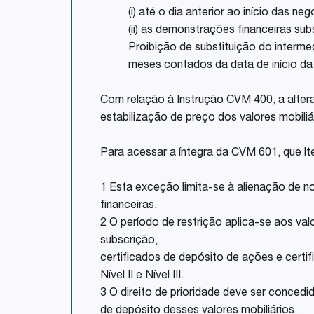
(i) até o dia anterior ao início das 
(ii) as demonstrações financeiras s
Proibição de substituição do intermed
meses contados da data de início da 
Com relação à Instrução CVM 400, a alteraç
estabilização de preço dos valores mobiliá
Para acessar a íntegra da CVM 601, que lte
1
Esta exceção limita-se à alienação de n
financeiras.
2
O período de restrição aplica-se aos va
subscrição,
certificados de depósito de ações e certi
Nível II e Nível III.
3
O direito de prioridade deve ser concedi
de depósito desses valores mobiliários.