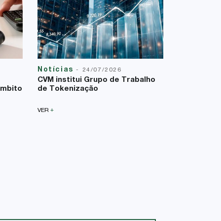
Notícias
Reforma T
-
24/07/2026
23/07/2026
CVM institui Grupo de Trabalho
A Lei Comp
âmbito
de Tokenização
uma nova f
sobre a bas
+
VER
+
VER