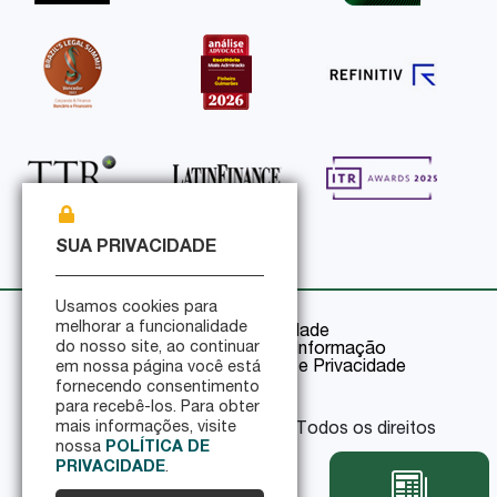
SUA PRIVACIDADE
Usamos cookies para
melhorar a funcionalidade
Política de Privacidade
do nosso site, ao continuar
Política de Segurança da Informação
Certificações de Segurança e Privacidade
em nossa página você está
fornecendo consentimento
para recebê-los. Para obter
mais informações, visite
© 2026 Pinheiro Guimarães - Todos os direitos
reservados
nossa
POLÍTICA DE
PRIVACIDADE
.