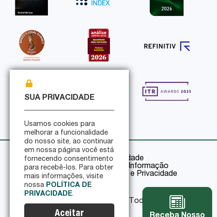
SUA PRIVACIDADE
Usamos cookies para
melhorar a funcionalidade
do nosso site, ao continuar
em nossa página você está
Política de Privacidade
fornecendo consentimento
Política de Segurança da Informação
para recebê-los. Para obter
Certificações de Segurança e Privacidade
mais informações, visite
nossa
POLÍTICA DE
PRIVACIDADE
.
© 2026 Pinheiro Guimarães - Todos os direitos
reservados
Aceitar
Receba Nosso