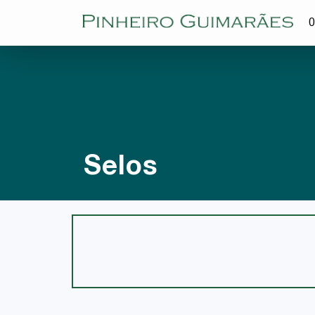
O
Selos