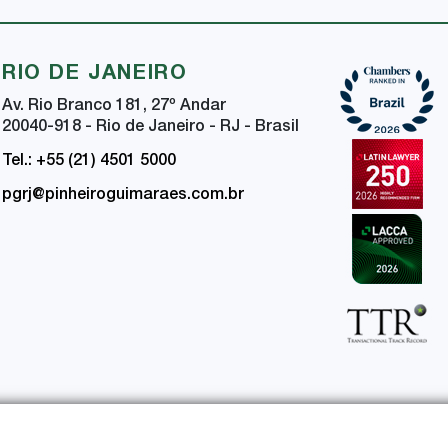
RIO DE JANEIRO
Av. Rio Branco 181, 27
º
Andar
20040-918 - Rio de Janeiro - RJ - Brasil
Tel.: +55 (21) 4501 5000
pgrj@pinheiroguimaraes.com.br
ça da Informação
Certificações de Segurança e Privacidade