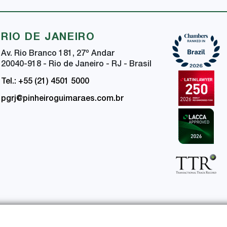
RIO DE JANEIRO
Av. Rio Branco 181, 27
º
Andar
20040-918 - Rio de Janeiro - RJ - Brasil
Tel.: +55 (21) 4501 5000
pgrj@pinheiroguimaraes.com.br
ça da Informação
Certificações de Segurança e Privacidade