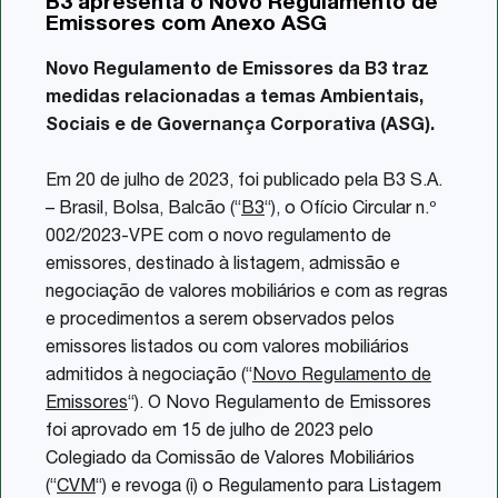
B3 apresenta o Novo Regulamento de
Share
Emissores com Anexo ASG
Novo Regulamento de Emissores da B3 traz
medidas relacionadas a temas Ambientais,
Sociais e de Governança Corporativa (ASG).
Em 20 de julho de 2023, foi publicado pela B3 S.A.
– Brasil, Bolsa, Balcão (“
B3
“), o Ofício Circular n.º
002/2023-VPE com o novo regulamento de
emissores, destinado à listagem, admissão e
negociação de valores mobiliários e com as regras
e procedimentos a serem observados pelos
emissores listados ou com valores mobiliários
admitidos à negociação (“
Novo Regulamento de
Emissores
“). O Novo Regulamento de Emissores
foi aprovado em 15 de julho de 2023 pelo
Colegiado da Comissão de Valores Mobiliários
(“
CVM
“) e revoga (i) o Regulamento para Listagem