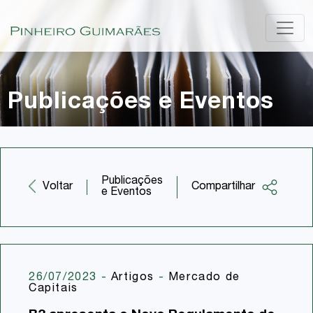
Publicações e Eventos
Publicações
Compartilhar
Voltar
e Eventos
Facebook
Twitter
LinkedIn
26/07/2023
-
Artigos
-
Mercado de
Capitais
Email