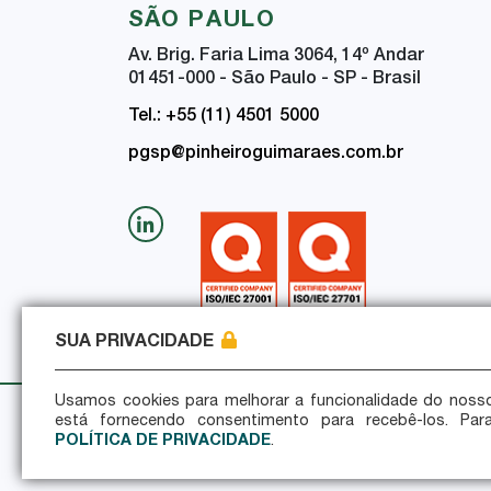
SÃO PAULO
Av. Brig. Faria Lima 3064, 14
º
Andar
01451-000 - São Paulo - SP - Brasil
Tel.: +55 (11) 4501 5000
pgsp@pinheiroguimaraes.com.br
SUA PRIVACIDADE
Usamos cookies para melhorar a funcionalidade do nosso
está fornecendo consentimento para recebê-los. Par
Política de Privacidade
Política de Seguran
POLÍTICA DE PRIVACIDADE
.
© 2026 Pinheiro Guimarães - Todos os direito