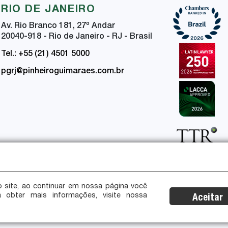
RIO DE JANEIRO
Av. Rio Branco 181, 27
º
Andar
20040-918 - Rio de Janeiro - RJ - Brasil
Tel.: +55 (21) 4501 5000
pgrj@pinheiroguimaraes.com.br
 site, ao continuar em nossa página você
a obter mais informações, visite nossa
Aceitar
ça da Informação
Certificações de Segurança e Privacidade
s reservados