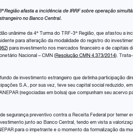
Share
3ª Região afasta a incidência de IRRF sobre operação simult
strangeiro no Banco Central.
órdão unânime da 4ª Turma do TRF-3ª Região, que afastou a i
sidente para alteração da modalidade do registro do investime
1962
) para investimento nos mercados financeiro e de capitais
onetário Nacional – CMN (
Resolução CMN 4.373/2014
). Trata
ndo de investimento estrangeiro que detinha participação diret
icipações S.A., por sua vez, teve seu capital social reduzido,
NEPAR (negociadas em bolsa) que compunham seu acervo patr
de segurança preventivo contra a Receita Federal por temer e
nvestimento junto ao Banco Central, tendo em vista a valori
NEPAR para o impetrante e o momento da formalização da mud