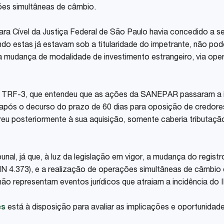
ões simultâneas de câmbio.
ara Cível da Justiça Federal de São Paulo havia concedido a s
do estas já estavam sob a titularidade do impetrante, não pode
a mudança de modalidade de investimento estrangeiro, via ope
o TRF-3, que entendeu que as ações da SANEPAR passaram a in
 após o decurso do prazo de 60 dias para oposição de credore
u posteriormente à sua aquisição, somente caberia tributaçã
al, já que, à luz da legislação em vigor, a mudança do registro
MN 4.373), e a realização de operações simultâneas de câmbio
não representam eventos jurídicos que atraiam a incidência do 
es
está à disposição para avaliar as implicações e oportunidade