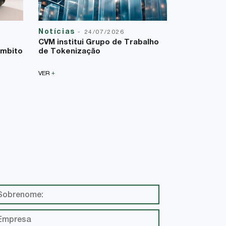
Notícias
Reforma T
-
24/07/2026
23/07/2026
CVM institui Grupo de Trabalho
A Lei Comp
âmbito
de Tokenização
uma nova f
sobre a bas
+
VER
+
VER