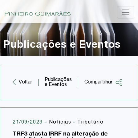
Publicações e Eventos
Publicações
Compartilhar
Voltar
e Eventos
Facebook
Twitter
LinkedIn
21/09/2023
-
Notícias
-
Tributário
Email
TRF3 afasta IRRF na alteração de