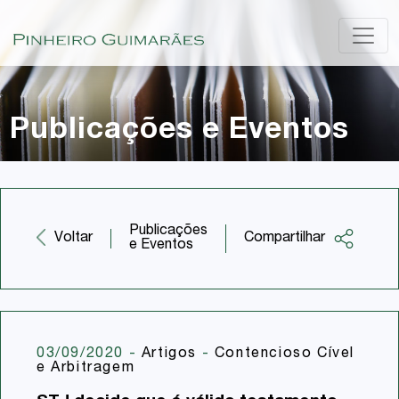
Publicações e Eventos
Publicações
Compartilhar
Voltar
e Eventos
Facebook
Twitter
LinkedIn
03/09/2020
-
Artigos
-
Contencioso Cível
e Arbitragem
Email