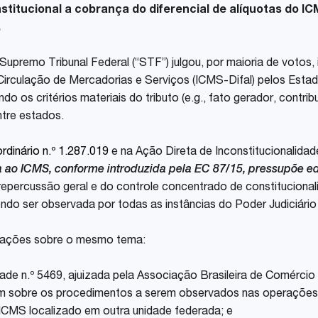
stitucional a cobrança do diferencial de alíquotas do I
Share
.
Supremo Tribunal Federal (“STF”) julgou, por maioria de votos,
Circulação de Mercadorias e Serviços (ICMS-Difal) pelos Estado
 os critérios materiais do tributo (e.g., fato gerador, contrib
ntre estados.
rdinário n.º 1.287.019
e na Ação Direta de Inconstitucionalidade 
va ao ICMS, conforme introduzida pela EC 87/15, pressupõe e
epercussão geral e do controle concentrado de constituciona
ndo ser observada por todas as instâncias do Poder Judiciário
s ações sobre o mesmo tema:
idade n.º 5469, ajuizada pela Associação Brasileira de Comércio
m sobre os procedimentos a serem observados nas operações
 ICMS localizado em outra unidade federada; e