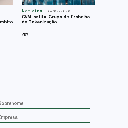
Notícias
Reforma T
-
24/07/2026
23/07/2026
CVM institui Grupo de Trabalho
A Lei Comp
âmbito
de Tokenização
uma nova f
sobre a bas
+
VER
+
VER