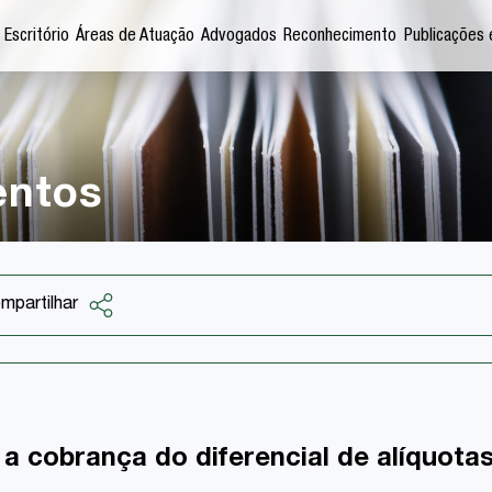
 Escritório
Áreas de Atuação
Advogados
Reconhecimento
Publicações 
entos
mpartilhar
Facebook
Twitter
LinkedIn
l a cobrança do diferencial de alíquot
Email