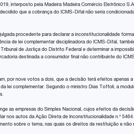
87.019, interposto pela Madeira Madeira Comércio Eletrônico S.A
a decidido que a cobrança do ICMS-Difal não seria condicionad
julgada procedente para declarar a inconstitucionalidade formal 
ncia de lei complementar disciplinadora do ICMS-Difal, tamb
 Tribunal de Justiça do Distrito Federal e determinar a imposs
adoria destinada a consumidor final não contribuinte do ICMS 
iram, por nove votos a dois, que a decisão terá efeitos apenas 
a lei complementar. Segundo o ministro Dias Toffoli, a modul
s.
nge as empresas do Simples Nacional, cujos efeitos da decisã
ar nos autos da Ação Direta de Inconstitucionalidade n.º 546
mento sobre o tema, nas quais os direitos de restituição e nã