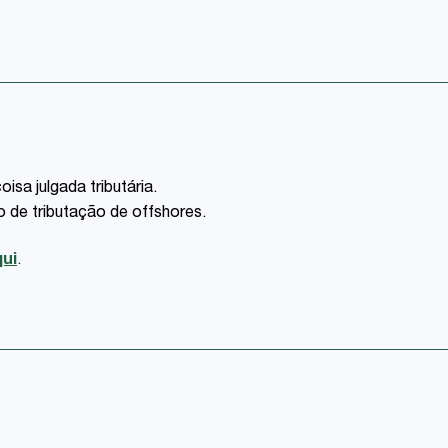
sa julgada tributária.
nto de tributação de offshores.
ui
.